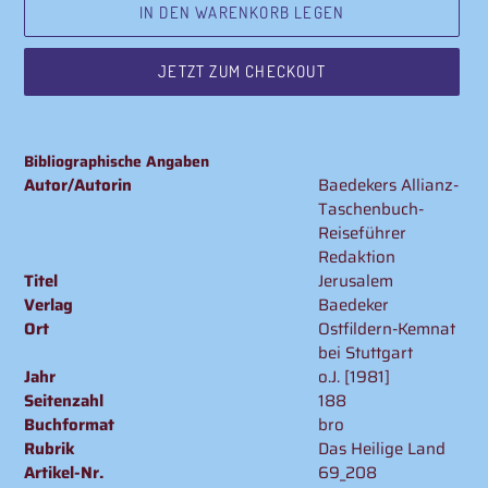
IN DEN WARENKORB LEGEN
JETZT ZUM CHECKOUT
Produkt
wird
Bibliographische Angaben
zum
Autor/Autorin
Baedekers Allianz-
Warenkorb
Taschenbuch-
hinzugefügt
Reiseführer
Redaktion
Titel
Jerusalem
Verlag
Baedeker
Ort
Ostfildern-Kemnat
bei Stuttgart
Jahr
o.J. [1981]
Seitenzahl
188
Buchformat
bro
Rubrik
Das Heilige Land
Artikel-Nr.
69_208