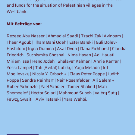
and funds for the situation of Palestinian villages in the
Westbank.
Mit Beiträge von:
Rezeeq Abu Nasser | Ahmad al Saadi | Tzachi Zaki Avinoam |
Thaer Ayoub | Ilham Bani Odeh | Ester Barski | Guli Dolev-
Hashiloni | Iryna Dumina | Asaf Dvori | Dana Eichhorst | Claudia
Friedrich | Suchismita Ghoshal | Nima Hasan | Adi Hayati |
Miriam Issa | Hend Jodah | Shelavet Kalman | Annie Kantar |
Yossi Lampel | Tali (Avital) Lutzky | Yago Melado | Irit
Mogilevsky | Nicola Y. Orbach + | Claus Peter Poppe | Judith
Poppe | Sandra Reinhart | Nait Rosenfelder | Ali Salem + |
Ruben Schenzle | Yael Schüler | Tomer Shaked | Mati
Shemoelof | Héctor Solari | Mahmoud Subeh | Valéry Suty |
Fawzy Swaiti | Aviv Tatarski | Yara Wehbi.