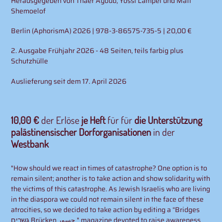
Herausgegeben von Thaer Ayoub, Yossi Lampel und Mati
Shemoelof
Berlin (AphorismA) 2026 | 978-3-86575-735-5 | 20,00 €
2. Ausgabe Frühjahr 2026 - 48 Seiten, teils farbig plus
Schutzhülle
Auslieferung seit dem 17. April 2026
10,00 €
der Erlöse
je Heft
für für
die Unterstützung
palästinensischer Dorforganisationen
in der
Westbank
"How should we react in times of catastrophe? One option is to
remain silent; another is to take action and show solidarity with
the victims of this catastrophe. As Jewish Israelis who are living
in the diaspora we could not remain silent in the face of these
atrocities, so we decided to take action by editing a “Bridges
גשרים Brücken جسور " magazine devoted to raise awareness