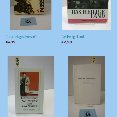
“... zurück geschossen”
Das Heilige Land
Normaler
€4,15
Normaler
€2,50
Preis
Preis
Der
Reise
Richter
ins
und
Gelobte
sein
Land
Henker