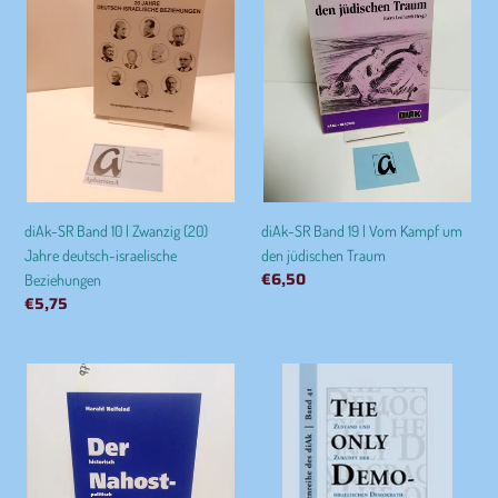
10
19
|
|
Zwanzig
Vom
(20)
Kampf
Jahre
um
deutsch-
den
israelische
jüdischen
Beziehungen
Traum
diAk-SR Band 10 | Zwanzig (20)
diAk-SR Band 19 | Vom Kampf um
Jahre deutsch-israelische
den jüdischen Traum
Normaler
€6,50
Beziehungen
Preis
Normaler
€5,75
Preis
diAk-
diAk-
SR
SR
Band
Band
34
41
|
|
Der
The