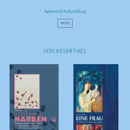
AphorismA Kulturstiftung
MEHR
VERLAGSARTIKEL
Fünfzehn
Eine
Narben
Frau