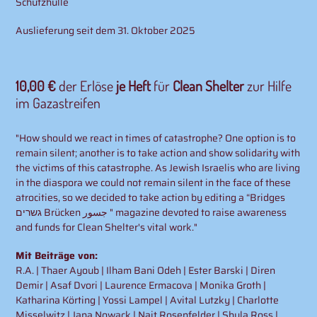
Schutzhülle
Auslieferung seit dem 31. Oktober 2025
10,00 €
der Erlöse
je Heft
für
Clean Shelter
zur Hilfe
im Gazastreifen
"How should we react in times of catastrophe? One option is to
remain silent; another is to take action and show solidarity with
the victims of this catastrophe. As Jewish Israelis who are living
in the diaspora we could not remain silent in the face of these
atrocities, so we decided to take action by editing a “Bridges
גשרים Brücken جسور " magazine devoted to raise awareness
and funds for Clean Shelter's vital work."
Mit Beiträge von:
R.A. | Thaer Ayoub | Ilham Bani Odeh | Ester Barski | Diren
Demir | Asaf Dvori | Laurence Ermacova | Monika Groth |
Katharina Körting | Yossi Lampel | Avital Lutzky | Charlotte
Misselwitz | Jana Nowack | Nait Rosenfelder | Shula Ross |