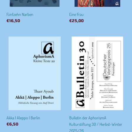
Fünfzehn Narben
Eine Frau
Normaler
€16,50
Normaler
€25,00
Preis
Preis
Akka
Bulletin
|
der
Aleppo
AphorismA
|
Kulturstiftung
Berlin
30
/
Herbst-
Winter
2025/26
Bulletin der AphorismA
Akka | Aleppo | Berlin
Normaler
€6,50
Kulturstiftung 30 / Herbst-Winter
Preis
2025/26