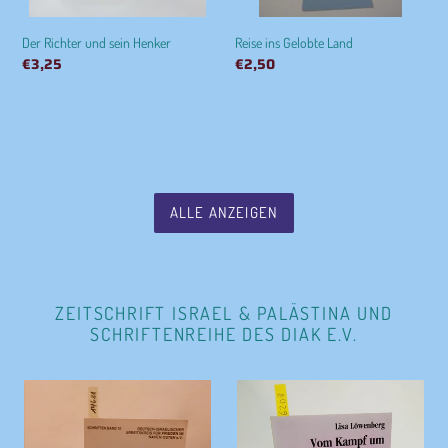
Der Richter und sein Henker
Reise ins Gelobte Land
Normaler
€3,25
Normaler
€2,50
Preis
Preis
ALLE ANZEIGEN
ZEITSCHRIFT ISRAEL & PALÄSTINA UND
SCHRIFTENREIHE DES DIAK E.V.
diAk-
diAk-
SR
SR
Band
Band