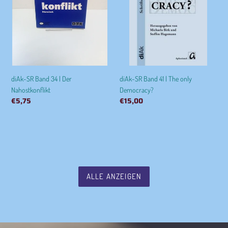
Nahostkonflikt
only
Democracy?
diAk-SR Band 41 | The only
diAk-SR Band 34 | Der
Democracy?
Nahostkonflikt
Normaler
€15,00
Normaler
€5,75
Preis
Preis
ALLE ANZEIGEN