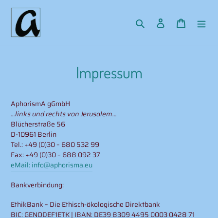
Direkt
zum
Suchen
Einloggen
Warenko
Inhalt
Impressum
AphorismA gGmbH
…links und rechts von Jerusalem…
Blücherstraße 56
D-10961 Berlin
Tel.: +49 (0)30 – 680 532 99
Fax: +49 (0)30 – 688 092 37
eMail: info@aphorisma.eu
Bankverbindung:
EthikBank – Die Ethisch-ökologische Direktbank
BIC: GENODEF1ETK | IBAN: DE39 8309 4495 0003 0428 71