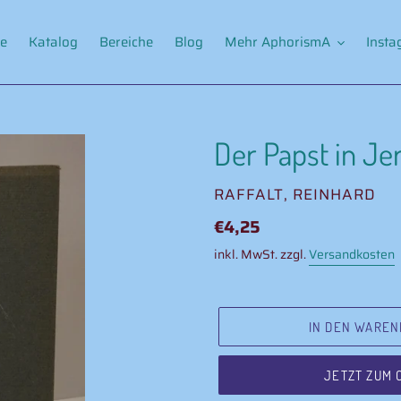
e
Katalog
Bereiche
Blog
Mehr AphorismA
Inst
Der Papst in J
VERKÄUFER
RAFFALT, REINHARD
Normaler
€4,25
Preis
inkl. MwSt. zzgl.
Versandkosten
IN DEN WAREN
JETZT ZUM 