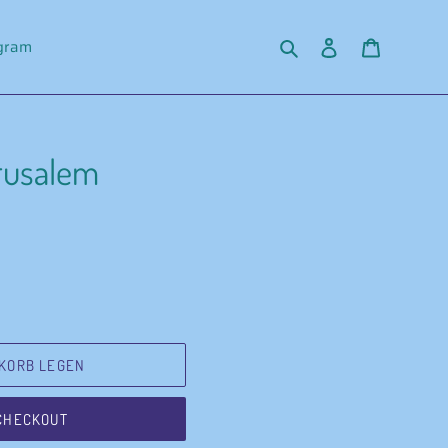
Suchen
Einloggen
Warenko
agram
erusalem
KORB LEGEN
CHECKOUT