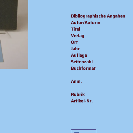
Produkt
wird
Bibliographische Angaben
zum
Autor/Autorin
Warenkorb
Titel
hinzugefügt
Verlag
Ort
Jahr
Auflage
Seitenzahl
Buchformat
Anm.
Rubrik
Artikel-Nr.