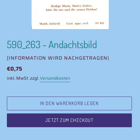
590_263 - Andachtsbild
VERKÄUFER
[INFORMATION WIRD NACHGETRAGEN}
Normaler
€0,75
Preis
inkl. MwSt. zzgl.
Versandkosten
IN DEN WARENKORB LEGEN
JETZT ZUM CHECKOUT
Produkt