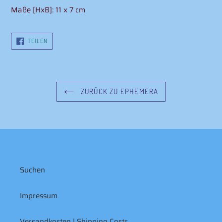
wird
Maße [HxB]: 11 x 7 cm
zum
Warenkorb
hinzugefügt
AUF
TEILEN
FACEBOOK
TEILEN
ZURÜCK ZU EPHEMERA
Suchen
Impressum
Versandkosten | Shipping Costs