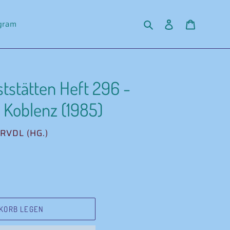
Suchen
Einloggen
Warenko
agram
tstätten Heft 296 -
 Koblenz (1985)
RVDL (HG.)
KORB LEGEN