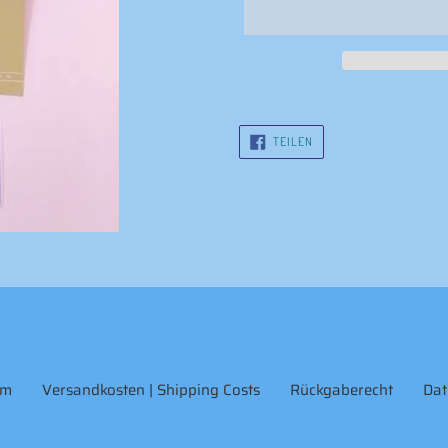
Produkt
wird
AUF
zum
TEILEN
FACEBOOK
Warenkorb
TEILEN
hinzugefügt
um
Versandkosten | Shipping Costs
Rückgaberecht
Dat