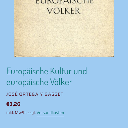
Europäische Kultur und
europäische Völker
VERKÄUFER
JOSÉ ORTEGA Y GASSET
Normaler
€3,26
Preis
inkl. MwSt. zzgl.
Versandkosten