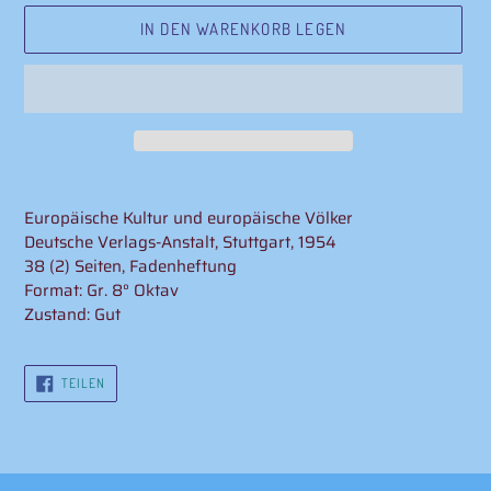
IN DEN WARENKORB LEGEN
Produkt
wird
Europäische Kultur und europäische Völker
zum
Deutsche Verlags-Anstalt, Stuttgart, 1954
Warenkorb
38 (2) Seiten, Fadenheftung
hinzugefügt
Format: Gr. 8° Oktav
Zustand: Gut
AUF
TEILEN
FACEBOOK
TEILEN