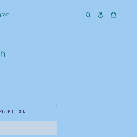
Suchen
Einloggen
Warenko
agram
an
KORB LEGEN