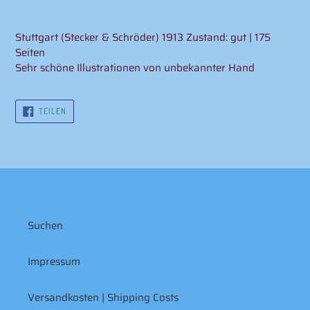
Produkt
wird
Stuttgart (Stecker & Schröder) 1913
Zustand: gut | 175
zum
Seiten
Warenkorb
Sehr schöne Illustrationen von unbekannter Hand
hinzugefügt
AUF
TEILEN
FACEBOOK
TEILEN
Suchen
Impressum
Versandkosten | Shipping Costs