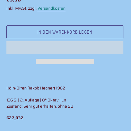
Preis
inkl. MwSt. zzgl.
Versandkosten
IN DEN WARENKORB LEGEN
Produkt
wird
zum
Köln-Olten (Jakob Hegner)
1962
Warenkorb
hinzugefügt
136 S. | 2. Auflage | 8° Oktav | Ln
Zustand: Sehr gut erhalten, ohne SU
627_032