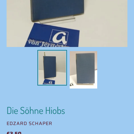
Die Söhne Hiobs
VERKÄUFER
EDZARD SCHAPER
Normaler
€3,50