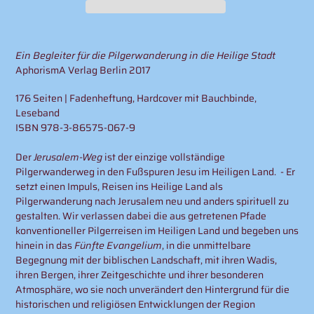
Produkt
wird
Ein Begleiter für die Pilgerwanderung in die Heilige Stadt
zum
AphorismA Verlag Berlin 2017
Warenkorb
hinzugefügt
176 Seiten | Fadenheftung, Hardcover mit Bauchbinde,
Leseband
ISBN 978-3-86575-067-9
Der
Jerusalem-Weg
ist der einzige vollständige
Pilgerwanderweg in den Fußspuren Jesu im Heiligen Land. - Er
setzt einen Impuls, Reisen ins Heilige Land als
Pilgerwanderung nach Jerusalem neu und anders spirituell zu
gestalten. Wir verlassen dabei die aus getretenen Pfade
konventioneller Pilgerreisen im Heiligen Land und begeben uns
hinein in das
Fünfte Evangelium
, in die unmittelbare
Begegnung mit der biblischen Landschaft, mit ihren Wadis,
ihren Bergen, ihrer Zeitgeschichte und ihrer besonderen
Atmosphäre, wo sie noch unverändert den Hintergrund für die
historischen und religiösen Entwicklungen der Region