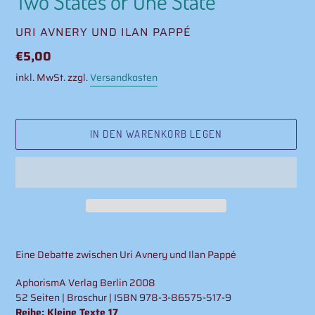
Two States or One State
VERKÄUFER
URI AVNERY UND ILAN PAPPÉ
Normaler
€5,00
Preis
inkl. MwSt. zzgl.
Versandkosten
IN DEN WARENKORB LEGEN
Produkt
wird
Eine Debatte zwischen Uri Avnery und Ilan Pappé
zum
Warenkorb
AphorismA Verlag Berlin 2008
hinzugefügt
52 Seiten | Broschur | ISBN 978-3-86575-517-9
Reihe: Kleine Texte 17