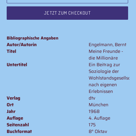
JETZT ZUM CHECKOUT
Produkt
wird
Bibliographische Angaben
zum
Autor/Autorin
Engelmann, Bernt
Warenkorb
Titel
Meine Freunde -
hinzugefügt
die Millionäre
Untertitel
Ein Beitrag zur
Soziologie der
Wohlstandsgesellscha
nach eigenen
Erlebnissen
Verlag
dtv
Ort
München
Jahr
1968
Auflage
4. Auflage
Seitenzahl
175
Buchformat
8° Oktav