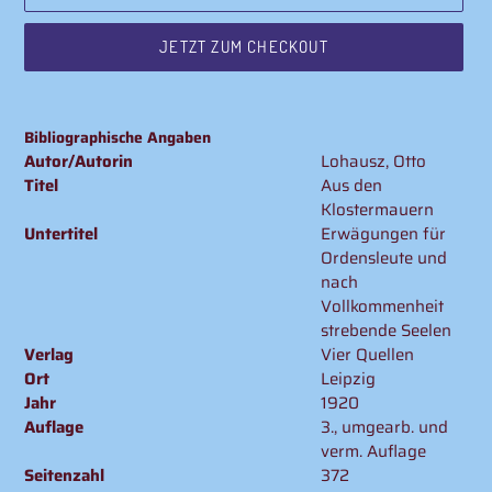
JETZT ZUM CHECKOUT
Produkt
wird
Bibliographische Angaben
zum
Autor/Autorin
Lohausz, Otto
Warenkorb
Titel
Aus den
hinzugefügt
Klostermauern
Untertitel
Erwägungen für
Ordensleute und
nach
Vollkommenheit
strebende Seelen
Verlag
Vier Quellen
Ort
Leipzig
Jahr
1920
Auflage
3., umgearb. und
verm. Auflage
Seitenzahl
372