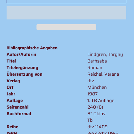
Produkt
wird
Bibliographische Angaben
zum
Autor/Autorin
Lindgren, Torgny
Warenkorb
Titel
Bathseba
hinzugefügt
Titelergänzung
Roman
Übersetzung von
Reichel, Verena
Verlag
dtv
Ort
München
Jahr
1987
Auflage
1. TB Auflage
Seitenzahl
240 (8)
Buchformat
8° Oktav
Tb
Reihe
dtv 11409
ISBN
3-423-11409-6