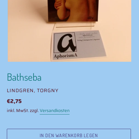
Bathseba
VERKÄUFER
LINDGREN, TORGNY
Normaler
€2,75
Preis
inkl. MwSt. zzgl.
Versandkosten
IN DEN WARENKORB LEGEN