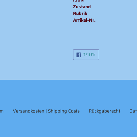
ISBN
Zustand
Rubrik
Artikel-Nr.
AUF
TEILEN
FACEBOOK
TEILEN
um
Versandkosten | Shipping Costs
Rückgaberecht
Dat