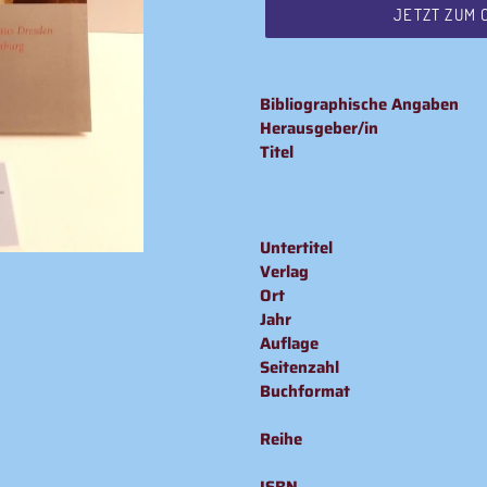
JETZT ZUM 
Produkt
wird
Bibliographische Angaben
zum
Herausgeber/in
Warenkorb
Titel
hinzugefügt
Untertitel
Verlag
Ort
Jahr
Auflage
Seitenzahl
Buchformat
Reihe