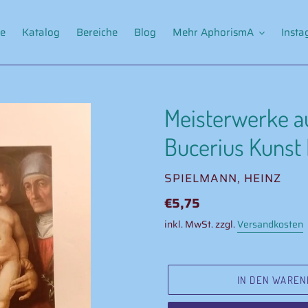
e
Katalog
Bereiche
Blog
Mehr AphorismA
Inst
Meisterwerke a
Bucerius Kuns
VERKÄUFER
SPIELMANN, HEINZ
Normaler
€5,75
Preis
inkl. MwSt. zzgl.
Versandkosten
IN DEN WAREN