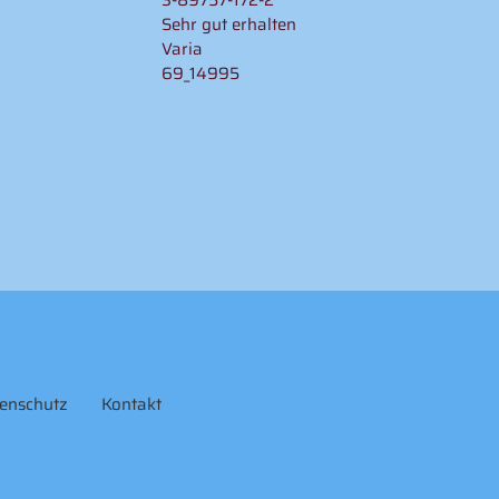
3-89757-172-2
Sehr gut erhalten
Varia
69_14995
enschutz
Kontakt