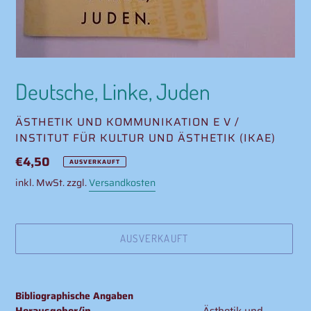
Deutsche, Linke, Juden
VERKÄUFER
ÄSTHETIK UND KOMMUNIKATION E V /
INSTITUT FÜR KULTUR UND ÄSTHETIK (IKAE)
Normaler
€4,50
AUSVERKAUFT
Preis
inkl. MwSt. zzgl.
Versandkosten
AUSVERKAUFT
Produkt
wird
Bibliographische Angaben
zum
Herausgeber/in
Ästhetik und