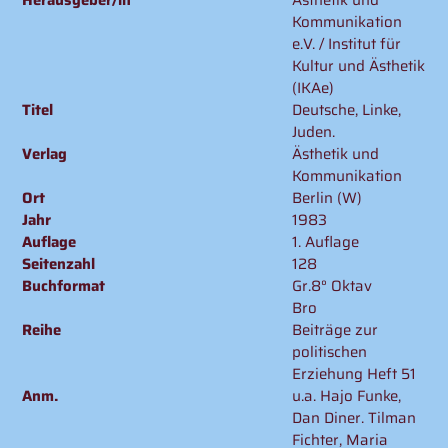
Warenkorb
Kommunikation
hinzugefügt
e.V. / Institut für
Kultur und Ästhetik
(IKAe)
Titel
Deutsche, Linke,
Juden.
Verlag
Ästhetik und
Kommunikation
Ort
Berlin (W)
Jahr
1983
Auflage
1. Auflage
Seitenzahl
128
Buchformat
Gr.8° Oktav
Bro
Reihe
Beiträge zur
politischen
Erziehung Heft 51
Anm.
u.a. Hajo Funke,
Dan Diner. Tilman
Fichter, Maria