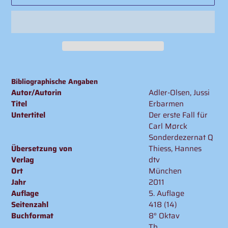
Produkt
wird
Bibliographische Angaben
zum
Autor/Autorin
Adler-Olsen, Jussi
Warenkorb
Titel
Erbarmen
hinzugefügt
Untertitel
Der erste Fall für
Carl Mørck
Sonderdezernat Q
Übersetzung von
Thiess, Hannes
Verlag
dtv
Ort
München
Jahr
2011
Auflage
5. Auflage
Seitenzahl
418 (14)
Buchformat
8° Oktav
Tb