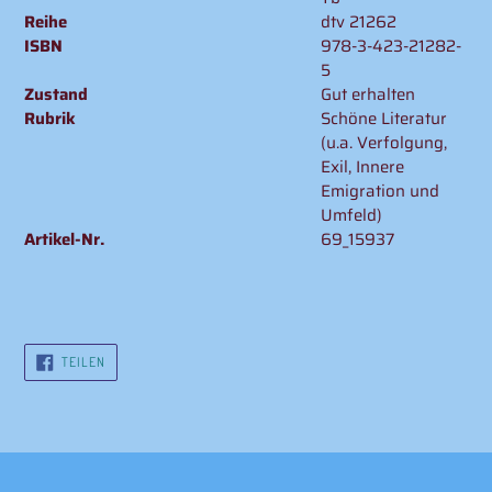
Reihe
dtv 21262
ISBN
978-3-423-21282-
5
Zustand
Gut erhalten
Rubrik
Schöne Literatur
(u.a. Verfolgung,
Exil, Innere
Emigration und
Umfeld)
Artikel-Nr.
69_15937
AUF
TEILEN
FACEBOOK
TEILEN