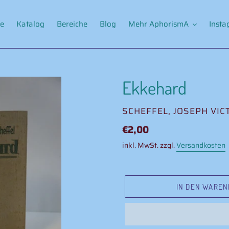
e
Katalog
Bereiche
Blog
Mehr AphorismA
Inst
Ekkehard
VERKÄUFER
SCHEFFEL, JOSEPH VIC
Normaler
€2,00
Preis
inkl. MwSt. zzgl.
Versandkosten
IN DEN WAREN