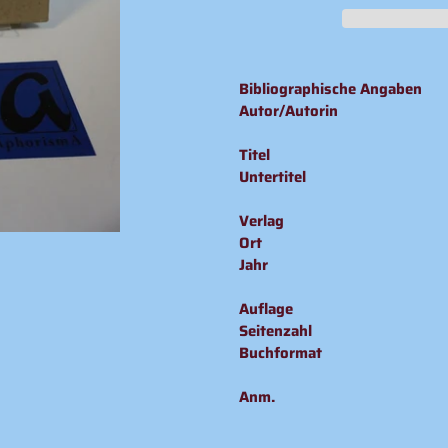
Produkt
wird
Bibliographische Angaben
zum
Autor/Autorin
Warenkorb
hinzugefügt
Titel
Untertitel
Verlag
Ort
Jahr
Auflage
Seitenzahl
Buchformat
Anm.