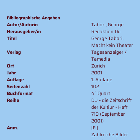
Produkt
wird
Bibliographische Angaben
zum
Autor/Autorin
Tabori, George
Warenkorb
Herausgeber/in
Redaktion Du
hinzugefügt
Titel
George Tabori.
Macht kein Theater
Verlag
Tagesanzeiger /
Tamedia
Ort
Zürich
Jahr
2001
Auflage
1. Auflage
Seitenzahl
102
Buchformat
4° Quart
Reihe
DU - die Zeitschrift
der Kultiur - Heft
719 (September
2001)
Anm.
[Fl]
Zahlreiche Bilder