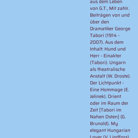
aus dem Leben
von G.T., Mit zahlr.
Beiträgen von und
über den
Dramatiker George
Tabori (1914 -
2007). Aus dem
Inhalt: Hund und
Herr - Einakter
(Tabori). Ungarn
als theatralische
Anstalt (W. Droste).
Der Lichtpunkt -
Eine Hommage (E.
Jelinek). Orient
oder im Raum der
Zeit [Tabori im
Nahen Osten] (G.
Brunold). My
elegant Hungarian
Lover (V. Lindfors).