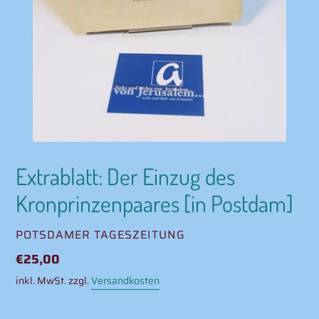
Extrablatt: Der Einzug des
Kronprinzenpaares [in Postdam]
VERKÄUFER
POTSDAMER TAGESZEITUNG
Normaler
€25,00
Preis
inkl. MwSt. zzgl.
Versandkosten