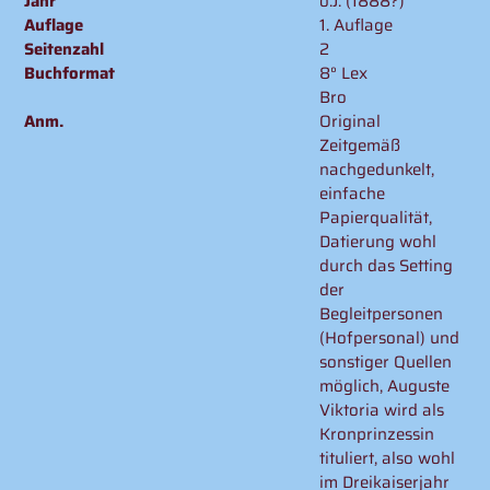
Jahr
o.J. (1888?)
Auflage
1. Auflage
Seitenzahl
2
Buchformat
8° Lex
Bro
Anm.
Original
Zeitgemäß
nachgedunkelt,
einfache
Papierqualität,
Datierung wohl
durch das Setting
der
Begleitpersonen
(Hofpersonal) und
sonstiger Quellen
möglich, Auguste
Viktoria wird als
Kronprinzessin
tituliert, also wohl
im Dreikaiserjahr