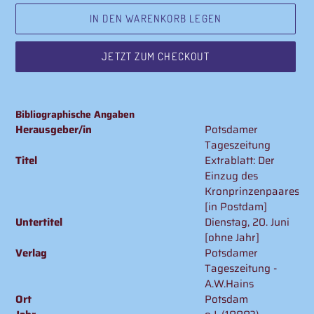
IN DEN WARENKORB LEGEN
JETZT ZUM CHECKOUT
Produkt
wird
Bibliographische Angaben
zum
Herausgeber/in
Potsdamer
Warenkorb
Tageszeitung
hinzugefügt
Titel
Extrablatt: Der
Einzug des
Kronprinzenpaares
[in Postdam]
Untertitel
Dienstag, 20. Juni
[ohne Jahr]
Verlag
Potsdamer
Tageszeitung -
A.W.Hains
Ort
Potsdam