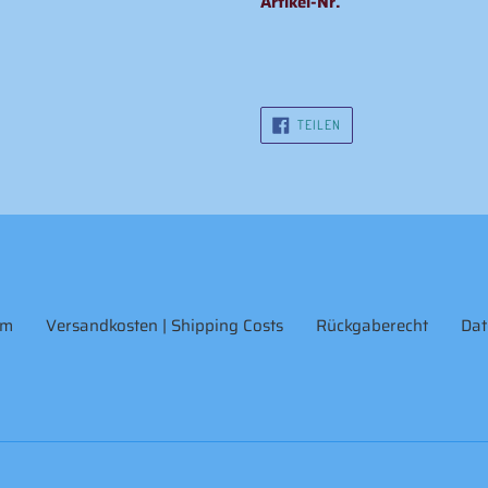
Artikel-Nr.
AUF
TEILEN
FACEBOOK
TEILEN
um
Versandkosten | Shipping Costs
Rückgaberecht
Dat