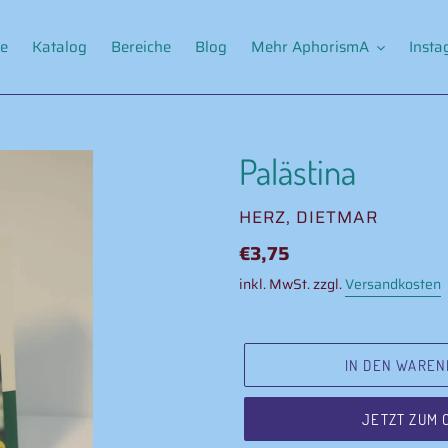
e
Katalog
Bereiche
Blog
Mehr AphorismA
Inst
Palästina
VERKÄUFER
HERZ, DIETMAR
Normaler
€3,75
Preis
inkl. MwSt. zzgl.
Versandkosten
IN DEN WAREN
JETZT ZUM 