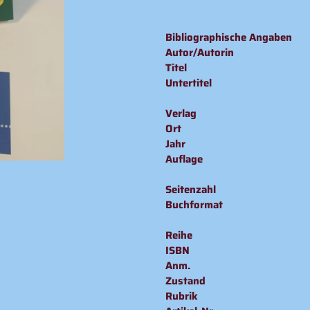
Produkt
wird
Bibliographische Angaben
zum
Autor/Autorin
Warenkorb
Titel
hinzugefügt
Untertitel
Verlag
Ort
Jahr
Auflage
Seitenzahl
Buchformat
Reihe
ISBN
Anm.
Zustand
Rubrik