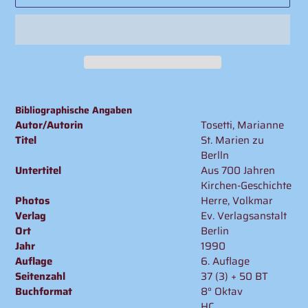
Produkt
wird
Bibliographische Angaben
zum
Autor/Autorin
Tosetti, Marianne
Warenkorb
Titel
St. Marien zu
hinzugefügt
Berlln
Untertitel
Aus 700 Jahren
Kirchen-Geschichte
Photos
Herre, Volkmar
Verlag
Ev. Verlagsanstalt
Ort
Berlin
Jahr
1990
Auflage
6. Auflage
Seitenzahl
37 (3) + 50 BT
Buchformat
8° Oktav
HC