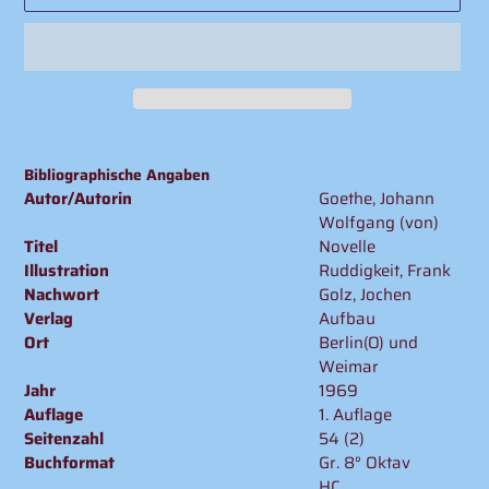
Produkt
wird
Bibliographische Angaben
zum
Autor/Autorin
Goethe, Johann
Warenkorb
Wolfgang (von)
hinzugefügt
Titel
Novelle
Illustration
Ruddigkeit, Frank
Nachwort
Golz, Jochen
Verlag
Aufbau
Ort
Berlin(O) und
Weimar
Jahr
1969
Auflage
1. Auflage
Seitenzahl
54 (2)
Buchformat
Gr. 8° Oktav
HC