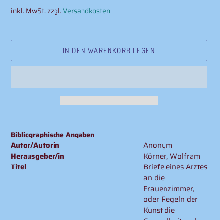
Preis
inkl. MwSt. zzgl.
Versandkosten
IN DEN WARENKORB LEGEN
Produkt
wird
Bibliographische Angaben
zum
Autor/Autorin
Anonym
Warenkorb
Herausgeber/in
Körner, Wolfram
hinzugefügt
Titel
Briefe eines Arztes
an die
Frauenzimmer,
oder Regeln der
Kunst die