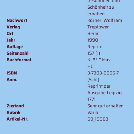
Gesundheit und
Schönheit zu
erhalten
Nachwort
Körner, Wolfram
Verlag
Treptower
Ort
Berlin
Jahr
1990
Auflage
Reprint
Seitenzahl
157 (1)
Buchformat
Kl.8° Oktav
HC
ISBN
3-7303-0605-7
Anm.
[Schl]
Reprint der
Ausgabe Leipzig
1771
Zustand
Sehr gut erhalten
Rubrik
Varia
Artikel-Nr.
69_19983