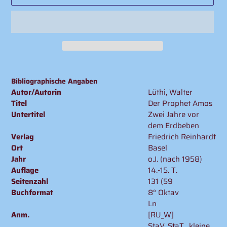
Produkt
wird
Bibliographische Angaben
zum
Autor/Autorin
Lüthi, Walter
Warenkorb
Titel
Der Prophet Amos
hinzugefügt
Untertitel
Zwei Jahre vor
dem Erdbeben
Verlag
Friedrich Reinhardt
Ort
Basel
Jahr
o.J. (nach 1958)
Auflage
14.-15. T.
Seitenzahl
131 (59
Buchformat
8° Oktav
Ln
Anm.
[RU_W]
StaV, StaT., kleine