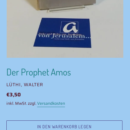
Der Prophet Amos
VERKÄUFER
LÜTHI, WALTER
Normaler
€3,50
Preis
inkl. MwSt. zzgl.
Versandkosten
IN DEN WARENKORB LEGEN