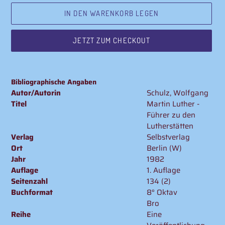
IN DEN WARENKORB LEGEN
JETZT ZUM CHECKOUT
Produkt
wird
Bibliographische Angaben
zum
Autor/Autorin
Schulz, Wolfgang
Warenkorb
Titel
Martin Luther -
hinzugefügt
Führer zu den
Lutherstätten
Verlag
Selbstverlag
Ort
Berlin (W)
Jahr
1982
Auflage
1. Auflage
Seitenzahl
134 (2)
Buchformat
8° Oktav
Bro
Reihe
Eine