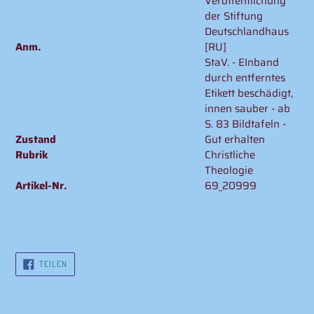
Veröffentlichung
der Stiftung
Deutschlandhaus
Anm.
[RU]
StaV. - EInband
durch entferntes
Etikett beschädigt,
innen sauber - ab
S. 83 Bildtafeln -
Zustand
Gut erhalten
Rubrik
Christliche
Theologie
Artikel-Nr.
69_20999
AUF
TEILEN
FACEBOOK
TEILEN