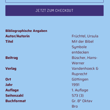
JETZT ZUM CHECKOUT
Produkt
wird
Bibliographische Angaben
zum
Autor/Autorin
Früchtel, Ursula
Warenkorb
Titel
Mit der Bibel
hinzugefügt
Symbole
entdecken
Beitrag
Büscher, Hans-
Werner
Verlag
Vandenhoeck &
Ruprecht
Ort
Göttingen
Jahr
1991
Auflage
1. Auflage
Seitenzahl
573 (3)
Buchformat
Gr. 8° Oktav
Bro