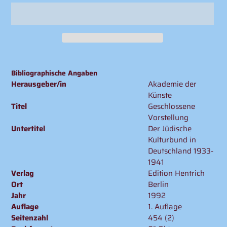
Produkt
wird
Bibliographische Angaben
zum
Herausgeber/in
Akademie der
Warenkorb
Künste
hinzugefügt
Titel
Geschlossene
Vorstellung
Untertitel
Der Jüdische
Kulturbund in
Deutschland 1933-
1941
Verlag
Edition Hentrich
Ort
Berlin
Jahr
1992
Auflage
1. Auflage
Seitenzahl
454 (2)