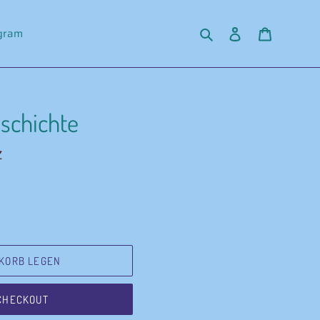
Suchen
Einloggen
Warenko
agram
eschichte
Z
KORB LEGEN
CHECKOUT