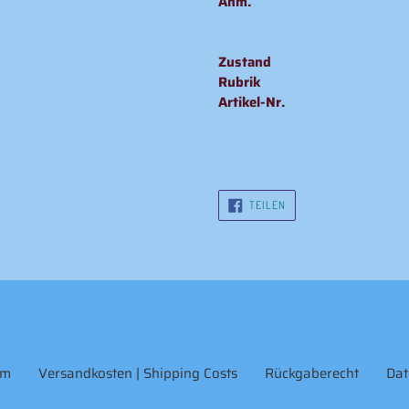
Anm.
Zustand
Rubrik
Artikel-Nr.
AUF
TEILEN
FACEBOOK
TEILEN
um
Versandkosten | Shipping Costs
Rückgaberecht
Dat