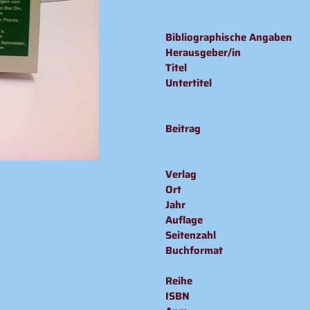
Produkt
wird
Bibliographische Angaben
zum
Herausgeber/in
Warenkorb
Titel
hinzugefügt
Untertitel
Beitrag
Verlag
Ort
Jahr
Auflage
Seitenzahl
Buchformat
Reihe
ISBN