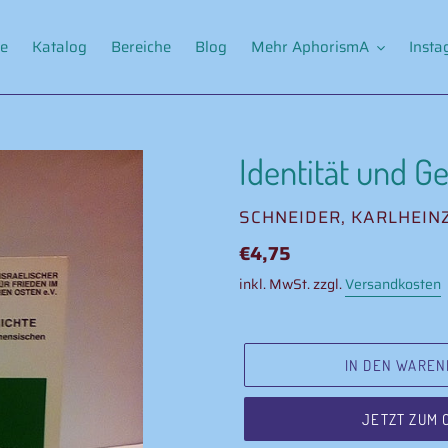
e
Katalog
Bereiche
Blog
Mehr AphorismA
Inst
Identität und G
VERKÄUFER
SCHNEIDER, KARLHEIN
Normaler
€4,75
Preis
inkl. MwSt. zzgl.
Versandkosten
IN DEN WAREN
JETZT ZUM 