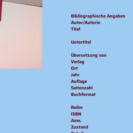
Produkt
wird
Bibliographische Angaben
zum
Autor/Autorin
Warenkorb
Titel
hinzugefügt
Untertitel
Übersetzung von
Verlag
Ort
Jahr
Auflage
Seitenzahl
Buchformat
Reihe
ISBN
Anm.
Zustand