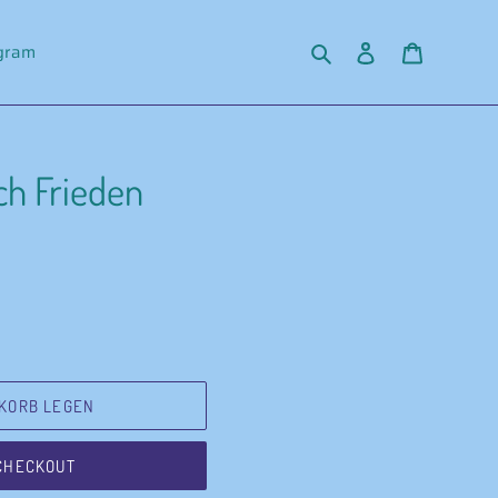
Suchen
Einloggen
Warenko
agram
ch Frieden
KORB LEGEN
CHECKOUT