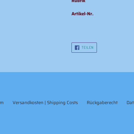
Rubrik
Artikel-Nr.
AUF
TEILEN
FACEBOOK
TEILEN
um
Versandkosten | Shipping Costs
Rückgaberecht
Dat