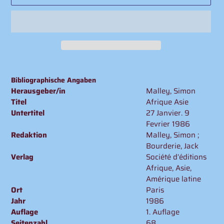
Produkt
wird
Bibliographische Angaben
zum
Herausgeber/in
Malley, Simon
Warenkorb
Titel
Afrique Asie
hinzugefügt
Untertitel
27 Janvier. 9
Fevrier 1986
Redaktion
Malley, Simon ;
Bourderie, Jack
Verlag
Société d’éditions
Afrique, Asie,
Amérique latine
Ort
Paris
Jahr
1986
Auflage
1. Auflage
Seitenzahl
68