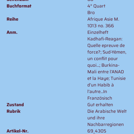
Buchformat
4° Quart
Bro
Reihe
Afrique Asie M.
1013 no. 366
Anm.
Einzelheft
Kadhafi-Reagan:
Quelle epreuve de
force?; Sud-Yémen,
un conflit pour
quoi...; Burkina-
Mali entre l’ANAD
et la Haye; Tunisie
d’un Habib à
l’autre...In
Französisch
Zustand
Gut erhalten
Rubrik
Die Arabische Welt
und ihre
Nachbarregionen
Artikel-Nr.
69_4305