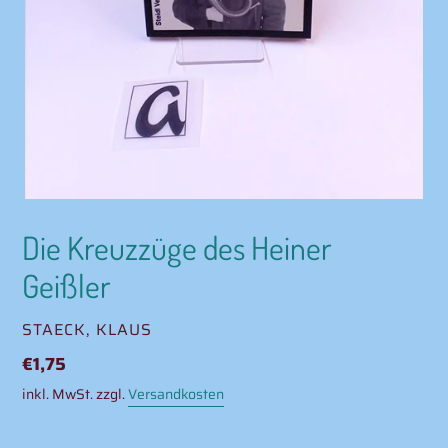
Die Kreuzzüge des Heiner
Geißler
VERKÄUFER
STAECK, KLAUS
Normaler
€1,75
Preis
inkl. MwSt. zzgl.
Versandkosten