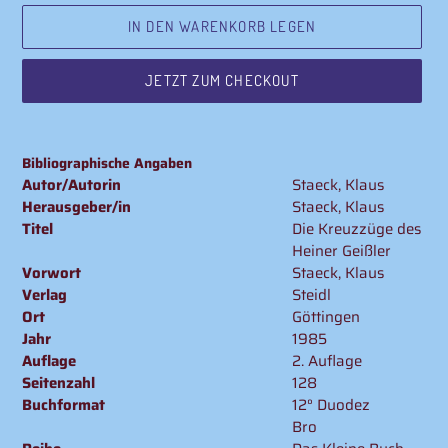
IN DEN WARENKORB LEGEN
JETZT ZUM CHECKOUT
Produkt
wird
Bibliographische Angaben
zum
Autor/Autorin
Staeck, Klaus
Warenkorb
Herausgeber/in
Staeck, Klaus
hinzugefügt
Titel
Die Kreuzzüge des
Heiner Geißler
Vorwort
Staeck, Klaus
Verlag
Steidl
Ort
Göttingen
Jahr
1985
Auflage
2. Auflage
Seitenzahl
128
Buchformat
12° Duodez
Bro