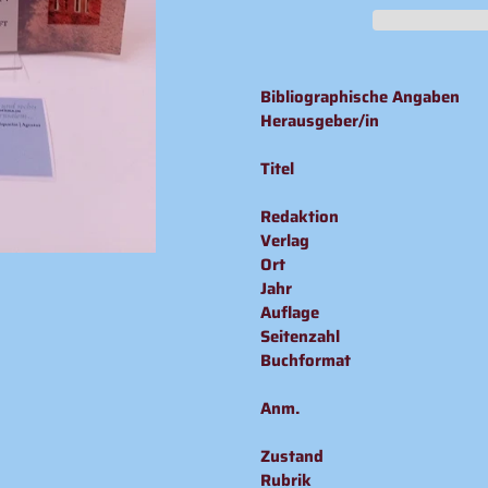
Produkt
wird
Bibliographische Angaben
zum
Herausgeber/in
Warenkorb
hinzugefügt
Titel
Redaktion
Verlag
Ort
Jahr
Auflage
Seitenzahl
Buchformat
Anm.
Zustand
Rubrik