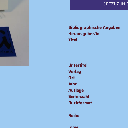
JETZT ZUM 
Produkt
wird
Bibliographische Angaben
zum
Herausgeber/in
Warenkorb
Titel
hinzugefügt
Untertitel
Verlag
Ort
Jahr
Auflage
Seitenzahl
Buchformat
Reihe