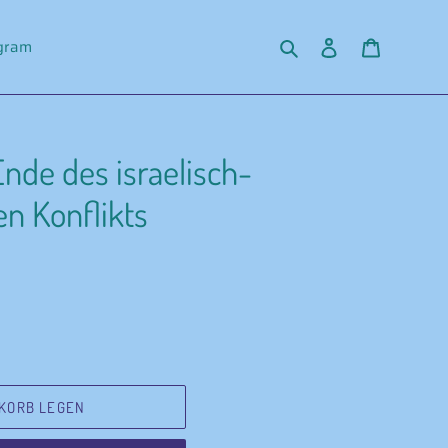
Suchen
Einloggen
Warenko
agram
nde des israelisch-
en Konflikts
KORB LEGEN