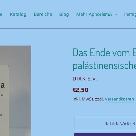
e
Katalog
Bereiche
Blog
Mehr AphorismA
Inst
Das Ende vom E
palästinensisch
VERKÄUFER
DIAK E.V.
Normaler
€2,50
Preis
inkl. MwSt. zzgl.
Versandkosten
IN DEN WAREN