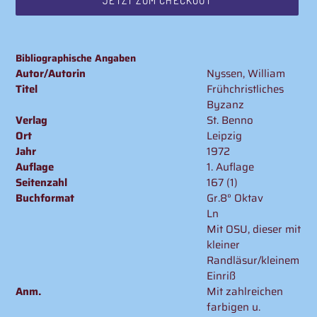
JETZT ZUM CHECKOUT
Produkt
wird
Bibliographische Angaben
zum
Autor/Autorin
Nyssen, William
Warenkorb
Titel
Frühchristliches
hinzugefügt
Byzanz
Verlag
St. Benno
Ort
Leipzig
Jahr
1972
Auflage
1. Auflage
Seitenzahl
167 (1)
Buchformat
Gr.8° Oktav
Ln
Mit OSU, dieser mit
kleiner
Randläsur/kleinem
Einriß
Anm.
Mit zahlreichen
farbigen u.