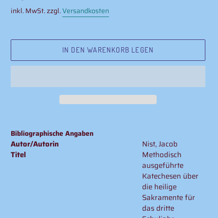
Preis
inkl. MwSt. zzgl.
Versandkosten
IN DEN WARENKORB LEGEN
Produkt
wird
Bibliographische Angaben
zum
Autor/Autorin
Nist, Jacob
Warenkorb
Titel
Methodisch
hinzugefügt
ausgeführte
Katechesen über
die heilige
Sakramente für
das dritte