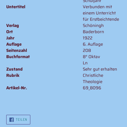
Schuljahr
Untertitel
Verbunden mit
einem Unterricht
für Erstbeichtende
Verlag
Schöningh
Ort
Baderborn
Jahr
1922
Auflage
6. Auflage
Seitenzahl
208
Buchformat
8° Oktav
Ln
Zustand
Sehr gut erhalten
Rubrik
Christliche
Theologie
Artikel-Nr.
69_8096
AUF
TEILEN
FACEBOOK
TEILEN