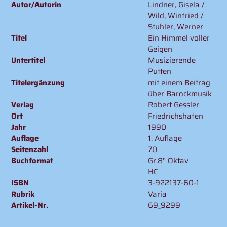
Autor/Autorin
Lindner, Gisela /
Warenkorb
Wild, Winfried /
hinzugefügt
Stuhler, Werner
Titel
Ein Himmel voller
Geigen
Untertitel
Musizierende
Putten
Titelergänzung
mit einem Beitrag
über Barockmusik
Verlag
Robert Gessler
Ort
Friedrichshafen
Jahr
1990
Auflage
1. Auflage
Seitenzahl
70
Buchformat
Gr.8° Oktav
HC
ISBN
3-922137-60-1
Rubrik
Varia
Artikel-Nr.
69_9299