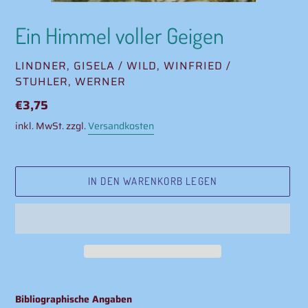
Ein Himmel voller Geigen
VERKÄUFER
LINDNER, GISELA / WILD, WINFRIED /
STUHLER, WERNER
Normaler
€3,75
Preis
inkl. MwSt. zzgl.
Versandkosten
IN DEN WARENKORB LEGEN
Produkt
wird
Bibliographische Angaben
zum