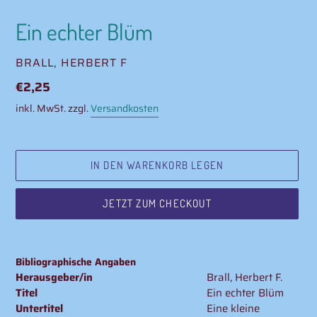
Ein echter Blüm
VERKÄUFER
BRALL, HERBERT F
Normaler
€2,25
Preis
inkl. MwSt. zzgl.
Versandkosten
IN DEN WARENKORB LEGEN
JETZT ZUM CHECKOUT
Produkt
wird
Bibliographische Angaben
zum
Herausgeber/in
Brall, Herbert F.
Warenkorb
Titel
Ein echter Blüm
hinzugefügt
Untertitel
Eine kleine