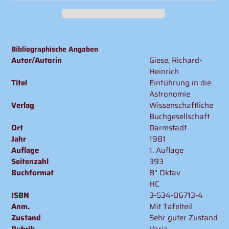
Produkt
wird
Bibliographische Angaben
zum
Autor/Autorin
Giese, Richard-
Warenkorb
Heinrich
hinzugefügt
Titel
Einführung in die
Astronomie
Verlag
Wissenschaftliche
Buchgesellschaft
Ort
Darmstadt
Jahr
1981
Auflage
1. Auflage
Seitenzahl
393
Buchformat
8° Oktav
HC
ISBN
3-534-06713-4
Anm.
Mit Tafelteil
Zustand
Sehr guter Zustand
Rubrik
Varia