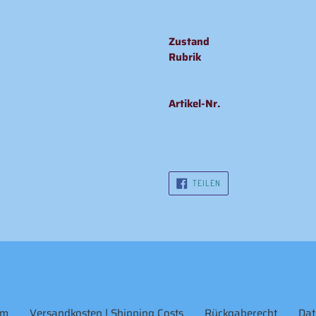
Zustand
Rubrik
Artikel-Nr.
AUF
TEILEN
FACEBOOK
TEILEN
um
Versandkosten | Shipping Costs
Rückgaberecht
Dat