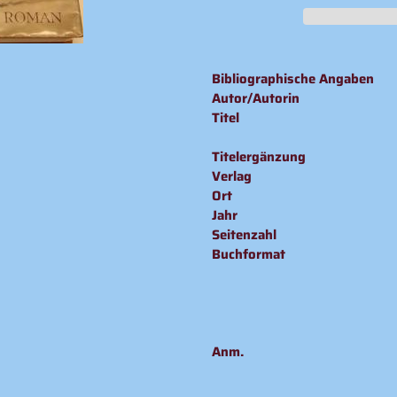
Produkt
wird
Bibliographische Angaben
zum
Autor/Autorin
Warenkorb
Titel
hinzugefügt
Titelergänzung
Verlag
Ort
Jahr
Seitenzahl
Buchformat
Anm.