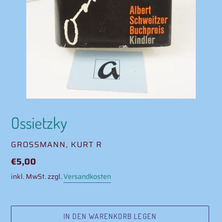
Ossietzky
VERKÄUFER
GROSSMANN, KURT R
Normaler
€5,00
Preis
inkl. MwSt. zzgl.
Versandkosten
IN DEN WARENKORB LEGEN