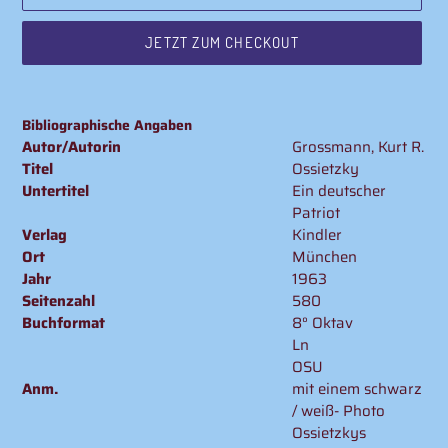
JETZT ZUM CHECKOUT
Produkt
wird
Bibliographische Angaben
zum
Autor/Autorin
Grossmann, Kurt R.
Warenkorb
Titel
Ossietzky
hinzugefügt
Untertitel
Ein deutscher
Patriot
Verlag
Kindler
Ort
München
Jahr
1963
Seitenzahl
580
Buchformat
8° Oktav
Ln
OSU
Anm.
mit einem schwarz
/ weiß- Photo
Ossietzkys