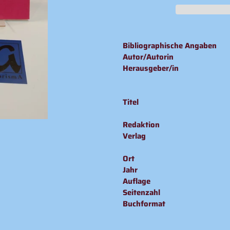
Produkt
wird
Bibliographische Angaben
zum
Autor/Autorin
Warenkorb
Herausgeber/in
hinzugefügt
Titel
Redaktion
Verlag
Ort
Jahr
Auflage
Seitenzahl
Buchformat