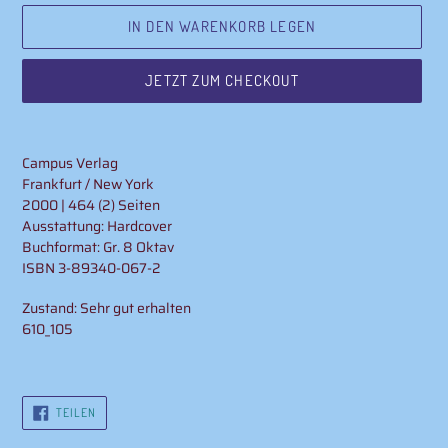
IN DEN WARENKORB LEGEN
JETZT ZUM CHECKOUT
Produkt
wird
Campus Verlag
zum
Frankfurt / New York
Warenkorb
2000 | 464 (2) Seiten
hinzugefügt
Ausstattung: Hardcover
Buchformat: Gr. 8 Oktav
ISBN 3-89340-067-2
Zustand: Sehr gut erhalten
610_105
AUF
TEILEN
FACEBOOK
TEILEN